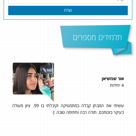
שלח
תלמידים מספרים
אור שמשיאן
מורי
4 יחידות
4 יחידות
עשיתי את המבחן קבלה במתמטיקה וקיבלתי בו 99. ציון מעולה
97 בבגרות!
 על
בעיקר בזכותכם. תודה רבה וחתימה טובה :)
הסרט
תי
ה׳ 
ותר
בזכו