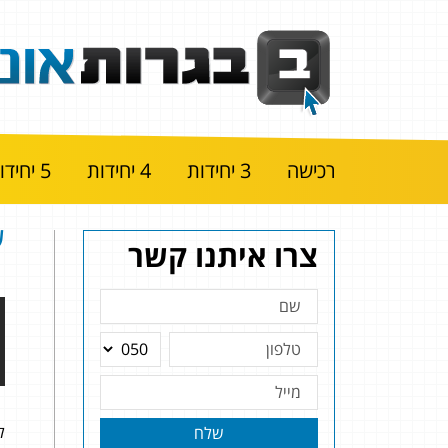
רכישה
3 יחידות
4 יחידות
5 יחידות
שאל
צרו איתנו קשר
להל
שלח