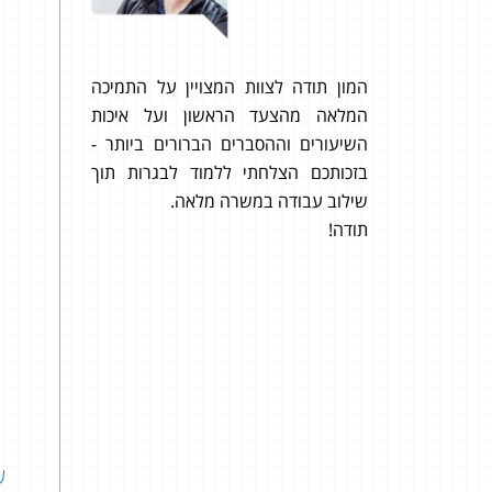
ה!!! על
המון תודה לצוות המצויין על התמיכה
כל א
ת ותמיד
המלאה מהצעד הראשון ועל איכות
אפנה 
מה הכי
השיעורים וההסברים הברורים ביותר -
ומלמדים
בזכותכם הצלחתי ללמוד לבגרות תוך
 שבחרתי
שילוב עבודה במשרה מלאה.
ירשם ושמחה על הציון 95 שקיבלתי
תודה!
שאל