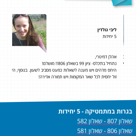
ליבי גולדין
שלי
5 יחידות
4 יחידות
וב
אהלן דמיטרי,
98 בשאלון 804 ו- 95 בשאלון 805! 97 סופי!
הכי
נתחיל בת׳כלס- ציון 99 בשאלון 806!! מושלם!
אני 
היחס מדהים ויש מענה לשאלות כמעט מסביב לשעון. בנוסף, הקורס
ההק
זול יחסית לכל שאר המקומות ויש תמורה אדירה!
שאני
מאשמ
בגרות במתמטיקה - 5 יחידות
שאלון 807 - שאלון 582
שאלון 806 - שאלון 581