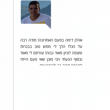
ל הבנת
בבחינה.
807 תודה רבה!
 נותנים
הגעתי
יכולוגי
יחסי
אהלן דימה בפעם האחרונה! תודה רבה
זה. 
על הכל! הלך לי ממש טוב בבגרות
בצור
ומצפה לציון מאוד גבוה! עזרתם לי מאוד
מקבל
ובסוף הגעתי הכי מוכן שאי פעם הייתי
המדרי
למבחן! תודה רב ולהתראות!