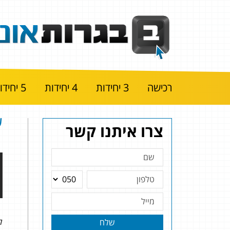
רכישה
3 יחידות
4 יחידות
5 יחידות
שאל
צרו איתנו קשר
להל
שלח