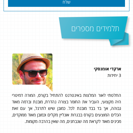
שלח
תלמידים מספרים
ארקדי אומנסקי
ליאו
3 יחידות
5 יחידות
עה
החלטתי לאור המלצות באינטרנט להתחיל בקורס, המורה דמיטרי
ציון 
בר
היה מקצועי, העביר את החומר בצורה נהדרת, מובנת וברמה מאוד
עשי
אה
גבוהה, אך בד בבד מובנת לכל. כמובן שיש לתרגל, אך עם זאת
יחיד
הכלים המוצעים בקורס בבגרות אונליין מקלים וכמובן מאוד ממוקדים,
תוד
מכינים מאוד לקראת מה שנבחנים, מה שאין בהרבה מקומות.