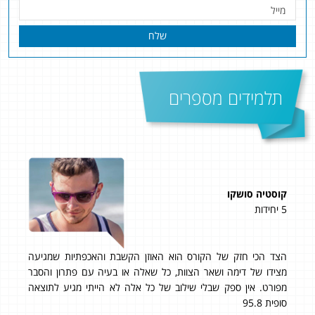
שלח
תלמידים מספרים
קוסטיה סושקו
ליא
5 יחידות
5 יחידות
הצד הכי חזק של הקורס הוא האוזן הקשבת והאכפתיות שמגיעה
המו
על
מצידו של דימה ושאר הצוות, כל שאלה או בעיה עם פתרון והסבר
איכ
ים
מפורט. אין ספק שבלי שילוב של כל אלה לא הייתי מגיע לתוצאה
ללמ
ועי
סופית 95.8
תוד