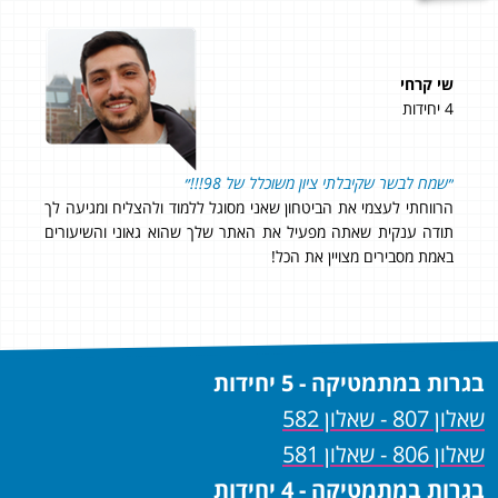
שי קרחי
עינת
4 יחידות
5 יחידות
לא
״שמח לבשר שקיבלתי ציון משוכלל של 98!!!״
כל א
ם,
הרווחתי לעצמי את הביטחון שאני מסוגל ללמוד ולהצליח ומגיעה לך
שם
תודה ענקית שאתה מפעיל את האתר שלך שהוא גאוני והשיעורים
באמת מסבירים מצויין את הכל!
בגרות במתמטיקה - 5 יחידות
שאלון 807 - שאלון 582
שאלון 806 - שאלון 581
בגרות במתמטיקה - 4 יחידות