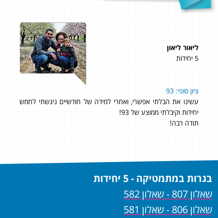
ליאור ליאון
תומר
5 יחידות
4 יחידות
לא
ציון סופי: 93
ם,
עשינו את הבלתי אפשרי, ואחרי למידה של חודשיים ניגשתי לחמש
של 97
שם
יחידות וקיבלתי ממוצע של 93!
עשי
תודה רבה!
את 
שיש
מהיר
בגרות במתמטיקה - 5 יחידות
שאלון 807 - שאלון 582
שאלון 806 - שאלון 581