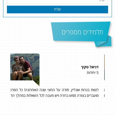
שלח
תלמידים מספרים
דניאל טקץ׳
קור
5 יחידות
5 יחידות
וה
לצוות בגרות אונליין, תודה על החצי שנה האחרונה! כל הסרטונים
אני 
(גם
מועברים בצורה ממש ברורה ויש מענה לכל השאלות במהלך הדרך!
אחר
תכנ
ותרגולים