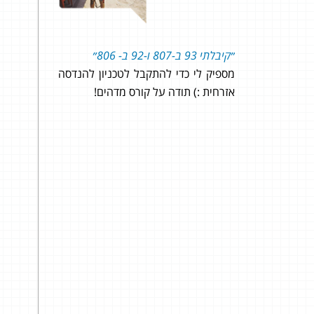
״קיבלתי 93 ב-807 ו-92 ב- 806״
מספיק לי כדי להתקבל לטכניון להנדסה
אזרחית :) תודה על קורס מדהים!
אהלן
על ה
ומצפה
ובסוף
למבחן