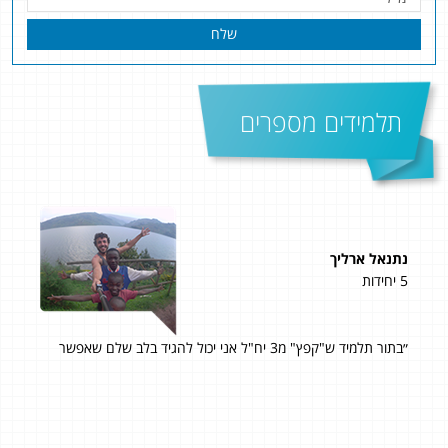
שלח
תלמידים מספרים
נתנאל ארליך
גדי
5 יחידות
5 יחידות
״בתור תלמיד ש"קפץ" מ3 יח"ל אני יכול להגיד בלב שלם שאפשר
תוד
 לא
אני
ן.
לbagrutonline. מחיר טוב עם תוצאות מעולות!!! 95 ב- 807!
תי