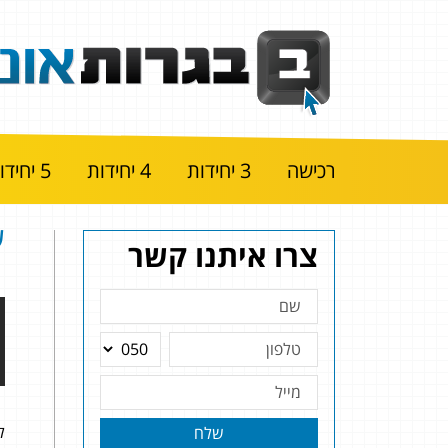
רכישה
3 יחידות
4 יחידות
5 יחידות
שאל
צרו איתנו קשר
להל
שלח