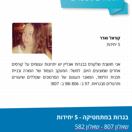
קוראל ואדר
אוה
5 יחידות
4 יחידות
אני חושבת שלקורס בבגרות אונליין יש יתרונות עצומים על קורסים
אני
אחרים שמוצעים היום. למשל: המעקב הצמוד של המורה ובניית
הלי
רס
תכנית הלימוד, המאגר העצום של הסרטונים שכוללים שיעורים
לחוו
ותרגולים מבגרויות. 97 ב- 806 ו98 ב- 807!
תוד
בגרות במתמטיקה - 5 יחידות
שאלון 807 - שאלון 582