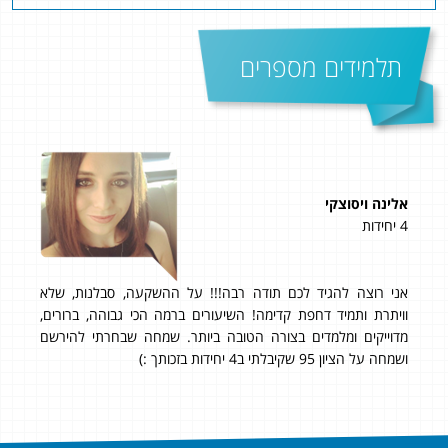
תלמידים מספרים
אלינה ויסוצקי
תומ
4 יחידות
5 יחידות
 בה, אז
אני רוצה להגיד לכם תודה רבה!!! על ההשקעה, סבלנות, שלא
ההר
וויתרת ותמיד דחפת קדימה! השיעורים ברמה הכי גבוהה, ברורים,
היח
מדוייקים ומלמדים בצורה הטובה ביותר. שמחה שבחרתי להירשם
ממלי
ושמחה על הציון 95 שקיבלתי ב4 יחידות בזכותך :)