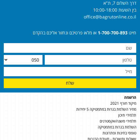
דרך השלום 7, ת"א
בין השעות 10:00-18:00
office@bagrutonline.co.il
חייגו
1-700-700-893
או מלאו פרטיכם ונחזור אליכם בהקדם
שלח
הרשמה
מיקוד חורף 2021
מחיר השלמת בגרות במתמטיקה 5 יחידות
תלמידי תיכון
תלמידי משנה/אקסטרנים
השלמת בגרות במתמטיקה
טופסי בחינות ופתרונות
שאלות ותשובות - תעודת הבגרות