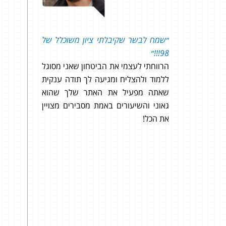
״שמח לבשר שקיבלתי ציון משוכלל של
אחרי חצי שנ
98!!!״
איתך, הגענ
הרווחתי לעצמי את הביטחון שאני מסוגל
מאחוריי וניגש
ללמוד ולהצליח ומגיעה לך תודה ענקית
שאתה מפעיל את האתר שלך שהוא
זה קשה מאוד 
גאוני והשיעורים באמת מסבירים מצויין
שהרמת לימוד ו
את הכל!
זה נכון אבל בז