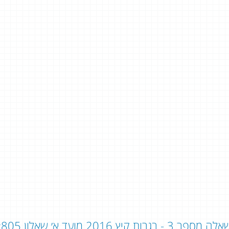
ה מספר 3 - בגרות קיץ 2016 מועד א׳ שאלון 805: