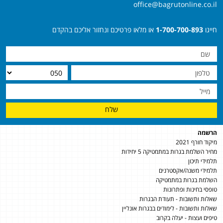
office@bagrutonline.co.il
חייגו
1-700-700-893
או מלאו פרטיכם ונחזור אליכם בהקדם
שלח
הרשמה
מיקוד חורף 2021
מחיר השלמת בגרות במתמטיקה 5 יחידות
תלמידי תיכון
תלמידי משנה/אקסטרנים
השלמת בגרות במתמטיקה
טופסי בחינות ופתרונות
שאלות ותשובות - תעודת הבגרות
שאלות ותשובות - לימודים בבגרות אונליין
טיפים ועצות - יעלה בקרוב