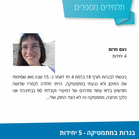
תלמידים מספרים
נעם מרום
מאי
4 יחידות
5 יחידות
93 בשאלון 807!
והמסור
ממלי
פש
ניגשתי לבגרות חורף 18 ברמת 4 יח׳ לאחר כ- 15 שנה מאז שסיימתי
להמש
ו
את התיכון ולא נגעתי במתמטיקה, הייתי חלודה לגמרי! שלושה
חודשים בליווי צמוד ומדהים של דמיטרי וקיבלתי 90 בבחינה!! אני
-100 אחוז לשני
כלכך מרוצה, מתמטיקה זה לא הצד החזק שלי...
בגרות במתמטיקה - 5 יחידות