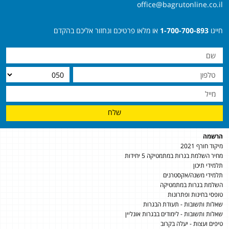
office@bagrutonline.co.il
חייגו
1-700-700-893
או מלאו פרטיכם ונחזור אליכם בהקדם
שלח
הרשמה
מיקוד חורף 2021
מחיר השלמת בגרות במתמטיקה 5 יחידות
תלמידי תיכון
תלמידי משנה/אקסטרנים
השלמת בגרות במתמטיקה
טופסי בחינות ופתרונות
שאלות ותשובות - תעודת הבגרות
שאלות ותשובות - לימודים בבגרות אונליין
טיפים ועצות - יעלה בקרוב