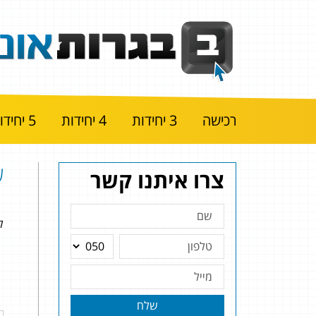
רכישה
3 יחידות
4 יחידות
5 יחידות
שא
צרו איתנו קשר
להל
שלח