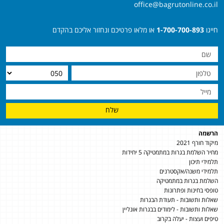
office@bagrutonline.co.il
חייגו
1-700-700-893
או מלאו פרטיכם ונחזור אליכם בהקדם
שלח
הרשמה
מיקוד חורף 2021
מחיר השלמת בגרות במתמטיקה 5 יחידות
תלמידי תיכון
תלמידי משנה/אקסטרנים
השלמת בגרות במתמטיקה
טופסי בחינות ופתרונות
שאלות ותשובות - תעודת הבגרות
שאלות ותשובות - לימודים בבגרות אונליין
טיפים ועצות - יעלה בקרוב