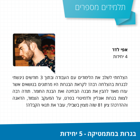
תלמידים מספרים
אפי לדר
קוס
4 יחידות
5 יחידות
הצלחתי לשלב את הלימודים עם העבודה ובתוך 3 חודשים ניגשתי
הצד
 לך
לבגרות בהצלחה רבה! לקראת הבגרות היו מרתונים בנושאים אשר
מצי
ים
עזרו מאוד להבין את מבנה הבחינה ואת הבנת החומר. תודה רבה
מפו
לצוות בגרות אונליין ולדמיטרי בפרט, על המעקב הצמוד, הדאגה
סופית 
וההדרכה! ציון 81 שזה מצוין בשבילי, עובר את תנאי הקבלה!
בגרות במתמטיקה - 5 יחידות