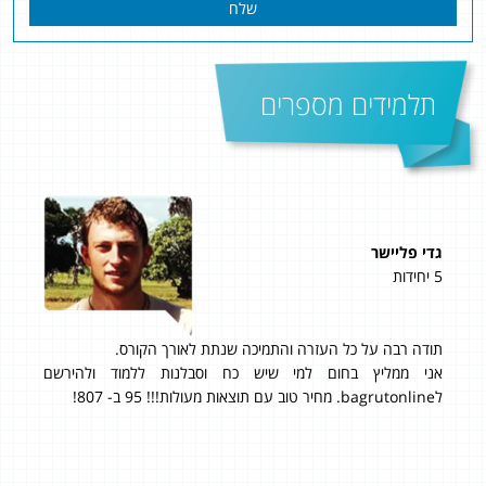
שלח
תלמידים מספרים
גדי פליישר
בן ל
5 יחידות
4 יחידות
תודה רבה על כל העזרה והתמיכה שנתת לאורך הקורס.
ציון: 8
מש
אני ממליץ בחום למי שיש כח וסבלנות ללמוד ולהירשם
בגר
לbagrutonline. מחיר טוב עם תוצאות מעולות!!! 95 ב- 807!
תמיכ
אותי