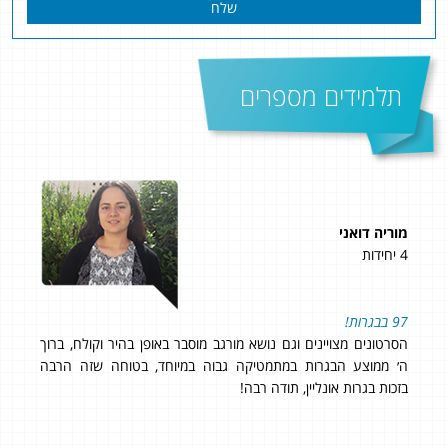
שלח
תלמידים מספרים
מוריה דואני
אוה
4 יחידות
4 יחידות
שי
יין
97 בבגרות!
אני
הסרטונים מצויינים וגם נושא מורגב מוסבר באופן בהיר וקולח, ברוך
הלי
ה׳ ממוצע הבגרות במתמטיקה גבוה במיוחד, בטוחה שזה הרבה
לחוו
בזכות בגרות אונליין, תודה רבה!
תוד