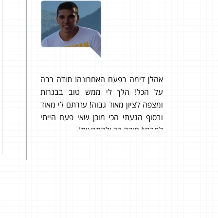
ושב איפה
אני 
ההשק
דחפת
גבוה
אהלן דימה בפעם האחרונה! תודה רבה
בצור
על הכל! הלך לי ממש טוב בבגרות
ומצפה לציון מאוד גבוה! עזרתם לי מאוד
ב4 יחידות בזכותך :)
ובסוף הגעתי הכי מוכן שאי פעם הייתי
למבחן! תודה רב ולהתראות!