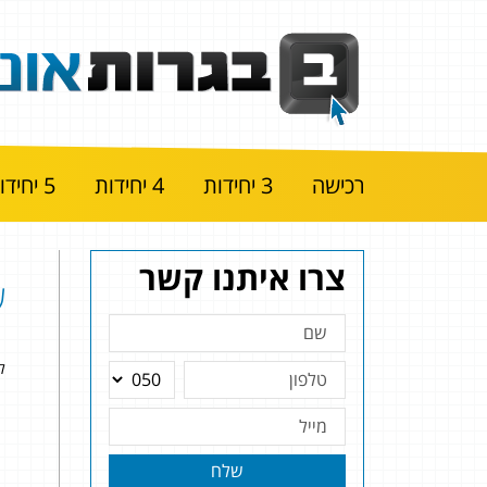
רכישה
3 יחידות
4 יחידות
5 יחידות
צרו איתנו קשר
שא
להל
שלח