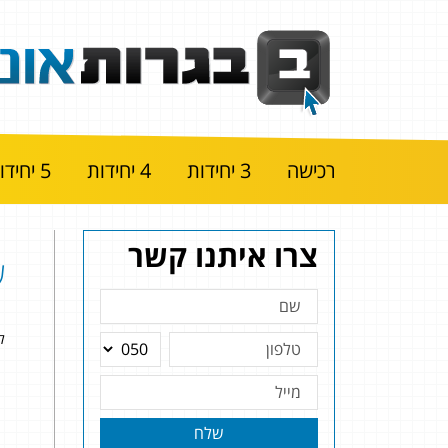
רכישה
3 יחידות
4 יחידות
5 יחידות
צרו איתנו קשר
שא
להל
שלח