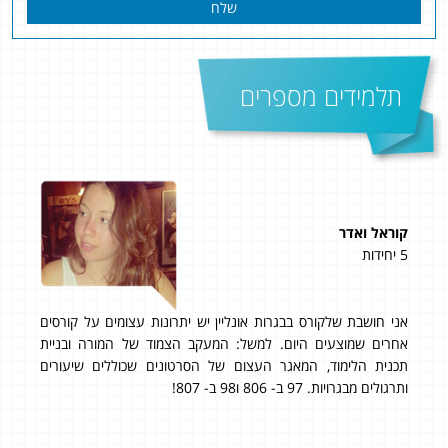
שלח
תלמידים מספרים
קוראל ואדר
תומר
5 יחידות
4 יחידות
אני חושבת שלקורס בבגרות אונליין יש יתרונות עצומים על קורסים
אחרים שמוצעים היום. למשל: המעקב הצמוד של המורה ובניית
של 97
תכנית הלימוד, המאגר העצום של הסרטונים שכוללים שיעורים
עשי
ותרגולים מבגרויות. 97 ב- 806 ו98 ב- 807!
את 
שיש
מהיר