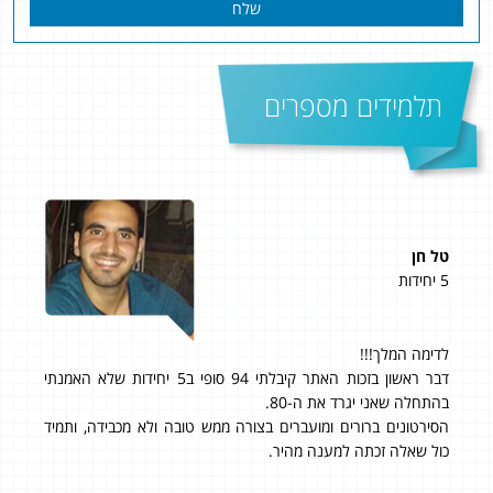
שלח
תלמידים מספרים
טל חן
תומר
5 יחידות
4 יחידות
להגיד שקיבלתי בשאלון 804 ציון של 98 ובשאלון 805 ציון
לדימה המלך!!!
דבר ראשון בזכות האתר קיבלתי 94 סופי ב5 יחידות שלא האמנתי
של 97
תי
בהתחלה שאני יגרד את ה-80.
עשי
כן
הסירטונים ברורים ומועברים בצורה ממש טובה ולא מכבידה, ותמיד
את 
נה
כול שאלה זכתה למענה מהיר.
שיש
מהיר