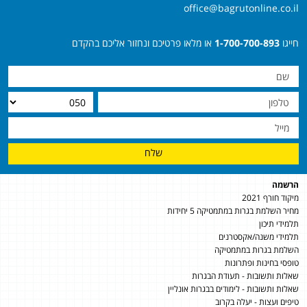
office@bagrutonline.co.il
חייגו
1-700-700-893
או מלאו פרטיכם ונחזור אליכם בהקדם
שלח
הרשמה
מיקוד חורף 2021
מחיר השלמת בגרות במתמטיקה 5 יחידות
תלמידי תיכון
תלמידי משנה/אקסטרנים
השלמת בגרות במתמטיקה
טופסי בחינות ופתרונות
שאלות ותשובות - תעודת הבגרות
שאלות ותשובות - לימודים בבגרות אונליין
טיפים ועצות - יעלה בקרוב