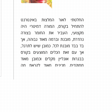
החלטתי לאור המלצות באינטרנט
עשית
נתחיל בת׳כלס- ציון 99 בשאלון 806!!
להתחיל בקורס, המורה דמיטרי היה
מקצועי, העביר את החומר בצורה
בזכות
ות כמעט
נהדרת, מובנת וברמה מאוד גבוהה, אך
ול יחסית
בד בבד מובנת לכל. כמובן שיש לתרגל,
דירה!
אך עם זאת הכלים המוצעים בקורס
בבגרות אונליין מקלים וכמובן מאוד
ממוקדים, מכינים מאוד לקראת מה
שנבחנים, מה שאין בהרבה מקומות.