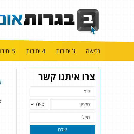
רכישה
3 יחידות
4 יחידות
5 יחידות
צרו איתנו קשר
שא
להל
שלח