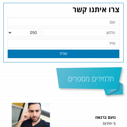
צרו איתנו קשר
שלח
תלמידים מספרים
נועם ברגאוז
רועי
5 יחידות
5 יחידות