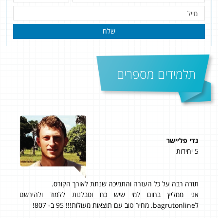
שלח
תלמידים מספרים
גדי פליישר
ליבי
5 יחידות
5 יחידות
 אחרי שלא
תודה רבה על כל העזרה והתמיכה שנתת לאורך הקורס.
אהלן
שוט
אני ממליץ בחום למי שיש כח וסבלנות ללמוד ולהירשם
נתחיל בת
איך
לbagrutonline. מחיר טוב עם תוצאות מעולות!!! 95 ב- 807!
היח
זה
זול 