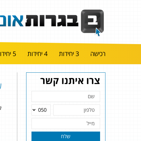
רכישה
3 יחידות
4 יחידות
5 יחידות
צרו איתנו קשר
שא
להל
שלח