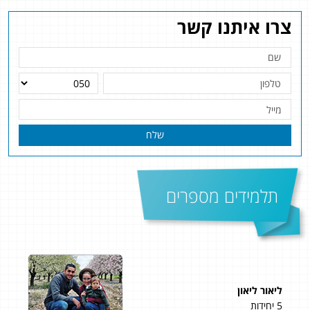
צרו איתנו קשר
שלח
תלמידים מספרים
ליאור ליאון
דני
5 יחידות
5 יחידות