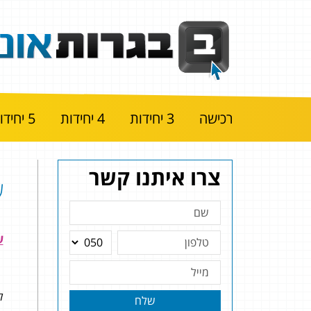
רכישה
3 יחידות
4 יחידות
5 יחידות
צרו איתנו קשר
שא
להל
שלח