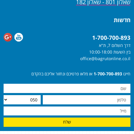
שאלון 801 - שאלון 182
חדשות
1-700-700-893
דרך השלום 7, ת"א
בין השעות 10:00-18:00
office@bagrutonline.co.il
חייגו
1-700-700-893
או מלאו פרטיכם ונחזור אליכם בהקדם
שלח