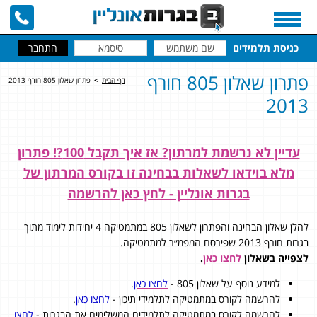
כניסת תלמידים
פתרון שאלון 805 חורף
דף הבית
>
פתרון שאלון 805 חורף 2013
2013
עדיין לא נרשמת למרתון? אז איך תקבל 100?! פתרון
מלא בוידאו לשאלות בבחינה זו בקורס המרתון של
בגרות אונליין - לחץ כאן להרשמה
להלן שאלון הבחינה והפתרון לשאלון 805 במתמטיקה 4 יחידות לימוד מתוך
בגרות חורף 2013 שפירסם המפמ״ר למתמטיקה.
לצפייה בשאלון
לחצו כאן
.
למידע נוסף על שאלון 805 -
לחצו כאן
.
להרשמה לקורס במתמטיקה לתלמידי תיכון -
לחצו כאן
.
להרשמה לקורס במתמטיקה לתלמידים המשלימים את הבגרות -
לחצו