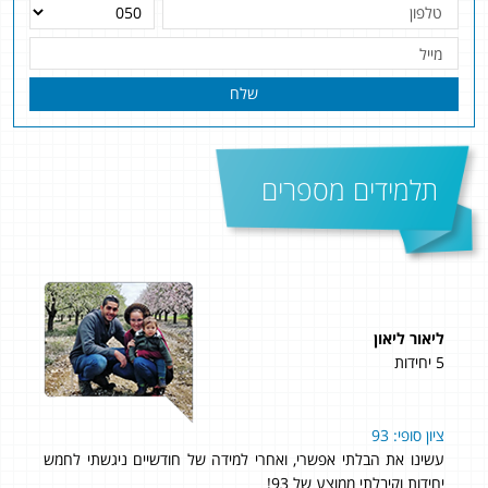
שלח
תלמידים מספרים
ליאור ליאון
טל ג
5 יחידות
5 יחידות
ציון סופי: 93
הקו
על
עשינו את הבלתי אפשרי, ואחרי למידה של חודשיים ניגשתי לחמש
בבחי
ים
יחידות וקיבלתי ממוצע של 93!
פסיכו