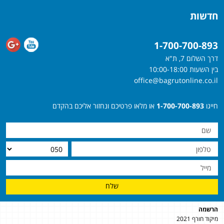
חדשות
1-700-700-893
דרך השלום 7, ת"א
בין השעות 10:00-18:00
office@bagrutonline.co.il
חייגו
1-700-700-893
או מלאו פרטיכם ונחזור אליכם בהקדם
שלח
הרשמה
מיקוד חורף 2021