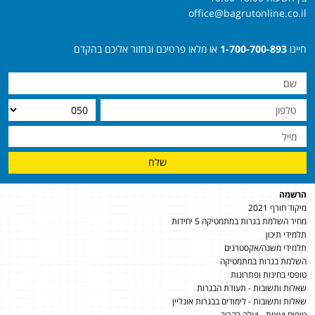
office@bagrutonline.co.il
חייגו
1-700-700-893
או מלאו פרטיכם ונחזור אליכם בהקדם
שלח
הרשמה
מיקוד חורף 2021
מחיר השלמת בגרות במתמטיקה 5 יחידות
תלמידי תיכון
תלמידי משנה/אקסטרנים
השלמת בגרות במתמטיקה
טופסי בחינות ופתרונות
שאלות ותשובות - תעודת הבגרות
שאלות ותשובות - לימודים בבגרות אונליין
טיפים ועצות - יעלה בקרוב