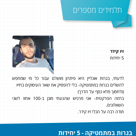
תלמידים מספרים
זיו קידר
גדי
5 יחידות
5 יחידות
ות
לדעתי, בגרות אונליין היא פיתרון מושלם עבור כל מי שמחפש
תוד
על
להשלים בגרות במתמטיקה- בלי להפסיק את שאר העיסוקים בחייו
אני
ית
(ולחסוך מלא כסף על הדרך)
לbagrutonline. מחיר טוב עם תוצאות מעולות!!! 95 ב- 807!
עוד לא
ברמה הפרקטית- אני מרגיש שהגעתי מוכן ב-100 אחוז לשני
השאלונים.
תודה רבה על הכל! זיו קידר.
בגרות במתמטיקה - 5 יחידות