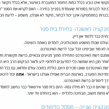
קושי אינו נובע בגלל כמות החומר המועברת בשיעור, אלא בגלל הקשר הי
ניגוד לבגרות בספרות שעומדת בפנייך בחירה – האם לקרוא את הספר "גיא
בגרות במתמטיקה אינך יכול לבחור, מיקוד לא אצלנו. משמע – לדעת הכל
ונקציה ראשונה- בחירת בית ספר
חרת כבר ללמוד און ליין.
עולם שכולו מושפע מטכנולוגיה, לומדים באותה השיטה.
ה לא סוד שבימינו הכל עבר לרשת האינטרנט.
ומנם רשת האינטרנט התחילה מתוך מניעים צבאיים, כרשת תקשורת ח
אחר מכן היא שמשה כלי למדענים לחלופי ידע ולאור הביקוש הרב היא ה
שת האינטרנט שאנו מכירים היום, כוללת בתוכה עולם ומלואו, גם בכל הק
מדינות המערב, בארצות הברית ואפילו אצלנו בישראל -
אתה
יכול לרכוש
רך לימודים ברשת האינטרנט.
ך שהיום זו כבר לא מילה גסה- היום בית ספר ווירטואלי כבר נחשב למוסד מ
א פחות חשוב, מבחינה כלכלית – הוא בהחלט זול יותר.
ידר
ונקציה שנייה – מסלול הלימודים