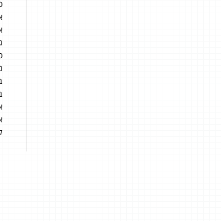
כ
א
א
ג
כל 3 - 4 ימים עולה הרצאה
נ
ב
ב
א
א
ל