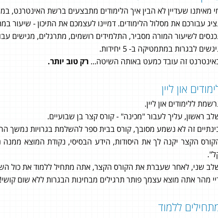
י מאיתנו שעדיין לא הבין איך הלימודים מתבצעים ברשת האינטרנט, במי
ציג עבורכם את מסלול הלימודים. דמיינו לעצמכם את התיכון - שיעור במ
כנסים לשיעור המורה מסביר, התלמידים רושמים, מתרגלים, מגישים עבוד
, בגרות אונליין היא פיתרון מושלם
יגשים לבגרות במתמטיקה ב- 5 יחידות.
 כל מי שמחפש להשלים בגרות
אינטרנט זה עובד כמעט באותה השיטה...
רק טוב יותר.
טיקה- בלי להפסיק את שאר
קים בחייו
ימודים און ליין
וך מלא כסף על הדרך)
 הפרקטית- אני מרגיש שהגעתי
רשמת ללימודים און ליין.
השאלונים.
לב ראשון, עליך לעבור "מכינה" - קורס קצר בן שבועיים.
רבה על הכל! זיו קידר.
ינתיים זה לא נשמע מסובך, קורס בבית ספר להשלמת בגרויות נמשך הרבה 
קורס הקצר יקנה לך את היסודות, הידע הבסיסי, נקודת המוצא ממנה 
ל".
לב שני, לאחר שעברת את הקורס הקצר, אתה מתחיל ללמוד את כול השיע
יי מהר אתה מוצא עצמך פותר תרגילים מבחינות הבגרות ללא שום קושי!
תחילים ללמוד