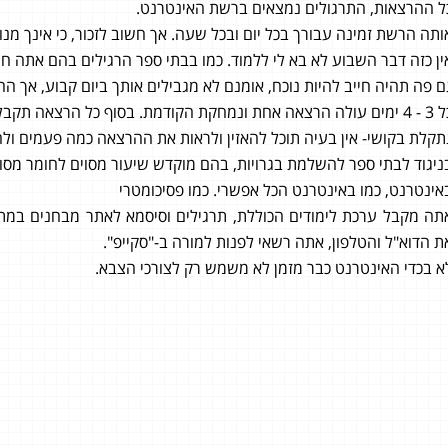
ל ההרצאות, התרגולים נמצאים ברשת האינטרנט.
ותה הרשת זמינה עבורך בכל יום ובכל שעה. אך חשוב לזכור, כי אינך מנ
ין כזה דבר השבוע לא בא לי ללמוד. כמו בבתי ספר הרגילים בהם אתה חי
ם פה תהיה חייב להיות נוכח, אומנם לא מגבילים אותך ביום קבוע, אך הה
 אחת ונמחקת הקודמת. בסוף כל הרצאה תקבל מקבץ של שאלות לאותו הנושא,
תקלת בקושי- אין בעיה תוכל להאזין ולראות את ההרצאה כמה פעמים ולה
ניגוד לבתי ספר להשלמת בגרויות, בהם מוקדש שיעור מסוים לחומר מסוי
אינטרנט, כמו באינטרנט הכל אפשרי. כמו פסיכומטרי
תה מקבל ערכת לימודים הכוללת, תרגילים וסיסמא לאתר מבחנים במתמ
ת הדוא"ל והטלפון, אתה רשאי לפנות למורה ב-"סקייפ".
א בכדי האינטרנט כבר מזמן לא משמש רק לצורכי הצבא.