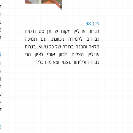
מ
נ
נ
ליין יש
ציון: 98
לדעתי
נ
ם אחרים
בגרות אונליין מקום שנותן סטנדרטים
עבור
ב
ב הצמוד
גבוהים ללמידה מכוונת, עם תמיכה
במתמ
ד, המאגר
מלאה והבנה ברורה של כל נושא, בגרות
העיסו
ל
שיעורים
אונליין הצליחו לכוון אותי לציון הכי
(ולחס
ותרגולים מבגרויות. 97 ב- 806 ו98 ב-
גבוהה וללימוד עצמי יוצא מן הכלל
ברמה
נ
מוכן ב-100 אחוז לשני 
ש
תודה 
ב
ה
ק
ש
ד
מ