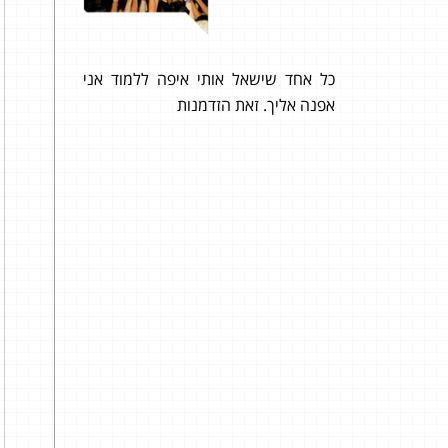
ה!!! על
כל אחד שישאל אותי איפה ללמוד אני
92 בשאלון 806 ו- 85 בשאלון 807
ת ותמיד
אפנה אליך. זאת הזדמנות
היי,
מה הכי
להג
ומלמדים
המתר
 שבחרתי
האחר
ירשם ושמחה על הציון 95 שקיבלתי