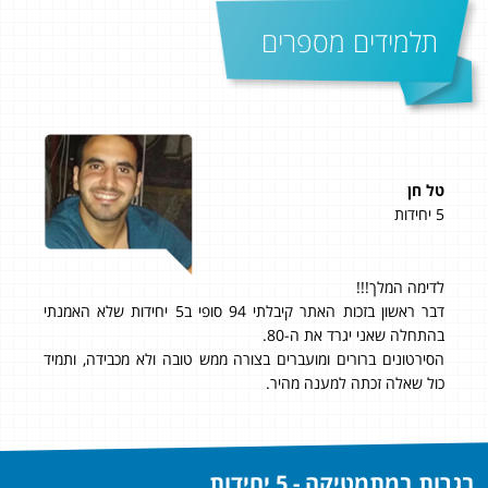
תלמידים מספרים
טל חן
דני
5 יחידות
4 יחידות
ציון סופי: 95 בשאלון 
 כל
לדימה המלך!!!
ד,
דבר ראשון בזכות האתר קיבלתי 94 סופי ב5 יחידות שלא האמנתי
בהתחלה שאני יגרד את ה-80.
הסירטונים ברורים ומועברים בצורה ממש טובה ולא מכבידה, ותמיד
כול שאלה זכתה למענה מהיר.
בגרות במתמטיקה - 5 יחידות