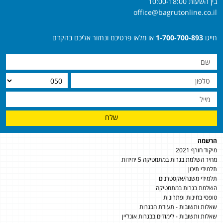
בין השעות 10:00-18:00
office@bagrutonline.co.il
חייגו
1-700-700-893
או מלאו פרטיכם ונחזור אליכם בהקדם
שלח
הרשמה
מיקוד חורף 2021
מחיר השלמת בגרות במתמטיקה 5 יחידות
תלמידי תיכון
תלמידי משנה/אקסטרנים
השלמת בגרות במתמטיקה
טופסי בחינות ופתרונות
שאלות ותשובות - תעודת הבגרות
שאלות ותשובות - לימודים בבגרות אונליין