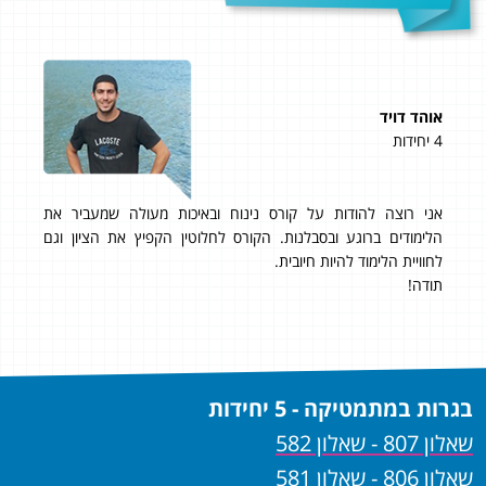
אוהד דויד
רועי
4 יחידות
5 יחידות
ות
אני רוצה להודות על קורס נינוח ובאיכות מעולה שמעביר את
״ציון 
על
הלימודים ברוגע ובסבלנות. הקורס לחלוטין הקפיץ את הציון וגם
ממל
ית
לחוויית הלימוד להיות חיובית.
המקצ
עוד לא
תודה!
ניתן
בגרות במתמטיקה - 5 יחידות
שאלון 807 - שאלון 582
שאלון 806 - שאלון 581