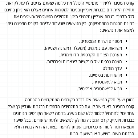
קורס המכינה ללימודי מתמטיקה כולל את כל מה שאתם צריכים לדעת לקראת
תחילת הלימודים בבגרות אונליין ובניגוד למקומות אחרים אצלנו הוא ניתן בחינם
לכל תלמידי בגרות אונליין (תלמידי תיכון ותלמידים המשלימים/משפרים את
בחינת הבגרות במתמטיקה). בין הנושאים שנעבור עליהם בקורס המכינה ניתן
למצוא את הנושאים:
מספרים ושדות המספרים.
משוואות עם נעלמים (ממעלה ראשונה ושנייה).
מערכת הצירים הקרטזית הדו מימדית.
הצגה גרפית של פונקציות לינאריות ופרבולות.
ערך מוחלט.
אי שיוויונות בסיסיים.
מבוא לגיאומטריה.
מבוא לגיאומטריה אנליטית.
כמובן שעל חלק מנושאים אלו נדבר בקורסים המתקדמים בהרחבה.
קורס המכינה בא ליישר קו עם כל התלמידים הלומדים בבגרות אונליין כך שכל
אחד יכול להתחיל ללמוד ללא שום בעיה. בדומה לשאר הקורסים הניתנים
בבגרות אונליין, קורס המכינה מחולק לנושאים ולתתי שיעורים , בכל שיעור
תמצאו חומר לימוד עדכני וכמובן שניתן להיעזר בצוות ההוראה במידה ולא
הבנתם משהו בשיעור או בשיעורי הבית.