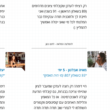
רק רציתי לעדכן שקיבלתי ציונים מדהימים
אחר
(89 בשאלון הראשון ו- 91 בשני) ואני
חייבת לך ולתוכנית תודה ענקית!! כבר
כנרא
המלצתי לכל מי שאני יכולה ואמשיך
בגרו
להמליץ :)
להמלצה המלאה - לחצו כאן
מאיה אבלגון - 5 יח׳
יעל ש
״93 בשאלון 807 (מי היה מאמין)״
״קיבלתי 
היי דימה! רק רוצה לעדכן שמעבר לציון
דימה
שהייתי צריכה בבגרות, גם קיבלתי הודעת
וכמה
קבלה לאוניברסיטה אז כל המאמץ
יחס
והלילות הארוכים עם קוסינוסים ווקטורים
והמו
השתלמו לי לגמרי שוב תודה תודה תודה
המקצ