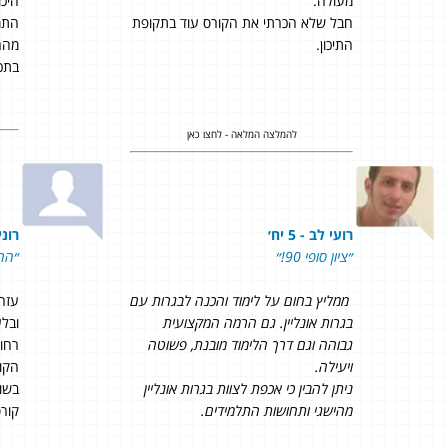
מעולה.
היכ
חבל שלא הכרתי את הקורס עוד בתקופת
התמ
התיכון.
מהר 
בתכ
להמלצה המלאה - לחצו כאן
רועי לב - 5 יח׳
רוני 
״ציון סופי 90!״
״הח
ממליץ בחום על לימוד והכנה לבגרות עם
עזרת
בגרות אונליין. גם הרמה המקצועית
ובלע
גבוהה וגם דרך הלימוד מובנת, פשוטה
רחו
ויעילה.
הקו
ניתן להבין כי אכפת לצוות בגרות אונליין
בשו
מהישגי ותחושות התלמידים.
קורס