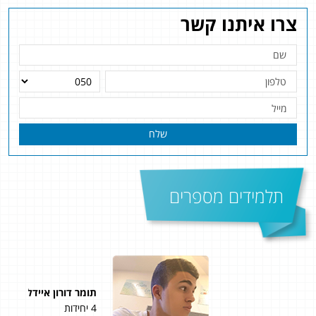
צרו איתנו קשר
שלח
תלמידים מספרים
תומר דורון איידלר
עומ
4 יחידות
4 יחידות