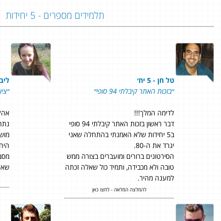
תלמידים מספרים - 5 יחידות
טל חן - 5 יח׳
ליבי 
״בזכות האתר קיבלתי 94 סופי״
״ציון 99 בשאלון 806!! 
לדימה המלך!!!
אהלן
דבר ראשון בזכות האתר קיבלתי 94 סופי
ב5 יחידות שלא האמנתי בהתחלה שאני
מוש
יגרד את ה-80.
היח
הסירטונים ברורים ומועברים בצורה ממש
מסבי
טובה ולא מכבידה, ותמיד כול שאלה זכתה
שאר
למענה מהיר.
להמלצה המלאה - לחצו כאן