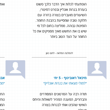
הופתעתי לגלות איך הדבר כלכך פשוט
ואת 
בעזרת בגרות אונליין ובפרט דמיטרי,
השיעורים מועברים בצורה ברורה עם
חלוקה טובה שמסייעת בהבנת החומר.
הזמינות גבוהה. ממליצה בחום לכל מי
שיש בו את החשש מאיך מספיקים את כל
החומר על הצד הטוב ביותר
להמלצה המלאה - לחצו כאן
מיכאל ראובינוף - 5 יח׳
אברי 
״למזלי מצאתי את בגרות אונליין!״
״ממ
תודה רבה על הסרטונים המסודרים
החומ
והברורים, המענה המהיר לשאלות והיחס
נוח
האישי שהכינו אותי לבגרות בצורה
המון