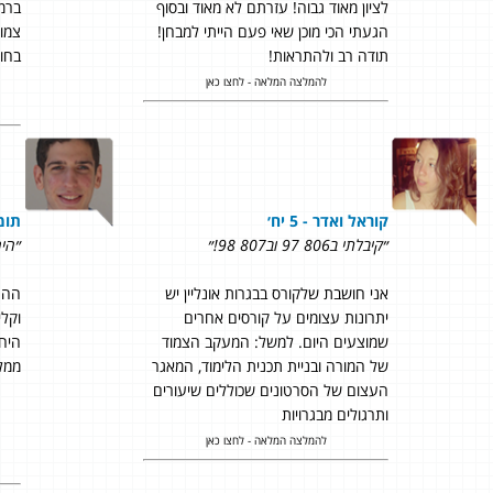
לציון מאוד גבוה! עזרתם לא מאוד ובסוף
ברמה
הגעתי הכי מוכן שאי פעם הייתי למבחן!
צמוד
תודה רב ולהתראות!
בחום
להמלצה המלאה - לחצו כאן
קוראל ואדר - 5 יח׳
תומר 
״קיבלתי ב806 97 וב807 98!״
״היח
אני חושבת שלקורס בבגרות אונליין יש
ההר
יתרונות עצומים על קורסים אחרים
וקלי
שמוצעים היום. למשל: המעקב הצמוד
היח
של המורה ובניית תכנית הלימוד, המאגר
ממלי
העצום של הסרטונים שכוללים שיעורים
ותרגולים מבגרויות
להמלצה המלאה - לחצו כאן