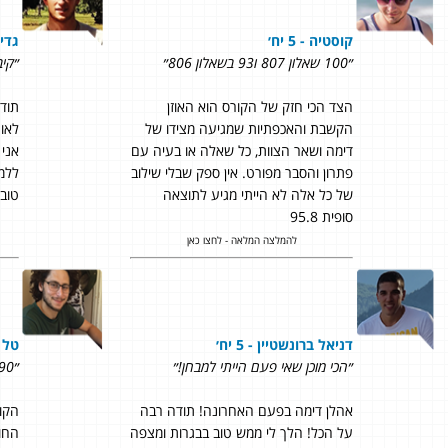
קוסטיה - 5 יח׳
גדי פ
״100 שאלון 807 ו93 בשאלון 806״
״קיבלתי 
הצד הכי חזק של הקורס הוא האוזן
תוד
הקשבת והאכפתיות שמגיעה מצידו של
לאור
דימה ושאר הצוות, כל שאלה או בעיה עם
אני 
פתרון והסבר מפורט. אין ספק שבלי שילוב
של כל אלה לא הייתי מגיע לתוצאה
טוב 
סופית 95.8
להמלצה המלאה - לחצו כאן
דניאל ברונשטיין - 5 יח׳
טל גו
״הכי מוכן שאי פעם הייתי למבחן!
״
״90 סופי!!!״
אהלן דימה בפעם האחרונה! תודה רבה
הקו
על הכל! הלך לי ממש טוב בבגרות ומצפה
החומ