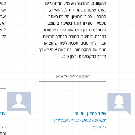
המקוונים, התרגול העצמי, המתרגלים
בהר
באתר שעונים במהירות לכל שאלה,
אני
המרתון, וכמובן מהציון. הקורס באתר
אונל
מעמיק ויסודי והחומר בשיעורים מוסבר
החד
היטב עם הגיון ודוגמאות טובות שעוזרות
להצט
להבנה. דימיטרי המורה הנהדר התאים
לו!
עבורי לוח זמנים ותכנית לימוד שהוציאה
ממני את המקסימום, וגם ליווה אותי לאורך
הדרך במקצועיות ורצון טוב.
להמלצה המלאה - לחצו כאן
שקד כחלון - 5 יח׳
עודד 
״ממליצה בחום - בגרות אונליין זה
הפתרון״
רצי
ומה