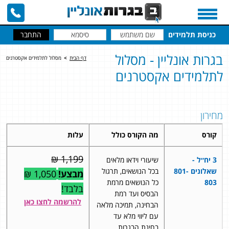
כניסת תלמידים
בגרות אונליין - מסלול
דף הבית
>
מסלול לתלמידים אקסטרנים
לתלמידים אקסטרנים
מחירון
קורס
מה הקורס כולל
עלות
1,199 ₪
3 יח״ל -
שיעורי וידאו מלאים
שאלונים 801-
בכל הנושאים, תרגול
מבצע!
1,050 ₪
803
כל הנושאים מרמת
בלבד!
הבסיס ועד רמת
להרשמה לחצו כאן
הבחינה, תמיכה מלאה
עם ליווי מלא עד
בחינת הבגרות