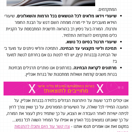
המתקדמים.
שיעורי וידאו מלאים לכל הנושאים בכל הרמות והשאלונים.
שיעורי
הוידאו מועברים על ידי מורה מומחה השם דגש על הבנת החומר
ותרגולו. המורה בעל ניסיון רב בהוראה חדשנית המתבססת על הקניית
כלים מתקדמים להצלחת התלמיד.
שיעורי תרגול בסיום כל נושא.
תמיכה וליווי מקצועי עד הבחינה.
התמיכה והליווי ניתנים עד מועד ב׳
של הבחינה (בבגרות קיץ), יש למי לפנות גם אם בחרתם לגשת למועד
ב׳!
מרתונים לקראת הבחינה.
במרתונים אנו פותרים תרגילים מבחינות
בגרות משנים קודמות ושאלות ממתכונות של בגרות אונליין.
אנו יכולים לדבר שעות על היתרונות הגדולים בלמידה בבגרות אונליין, על
המענה המיידי לכל שאלה, על השיעורים המפורטים, על כך שאין צורך לרוץ
לכיתה ישירות לאחר העבודה או הצבא, על כך שתמיד ניתן לעצור את המורה,
על כך שאנחנו נמצאים בכל הארץ או אפילו על המחיר השווה לכל נפש...
במקום זאת אנו אומרים תנסו אותנו -
צרו קשר עוד היום ותוכלו להתנסות