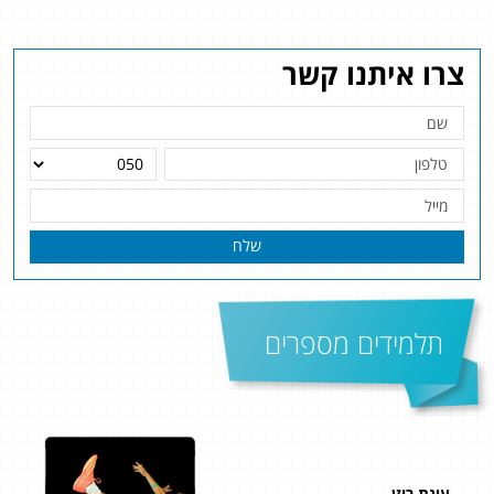
צרו איתנו קשר
שלח
תלמידים מספרים
עינת רוזן
שלי