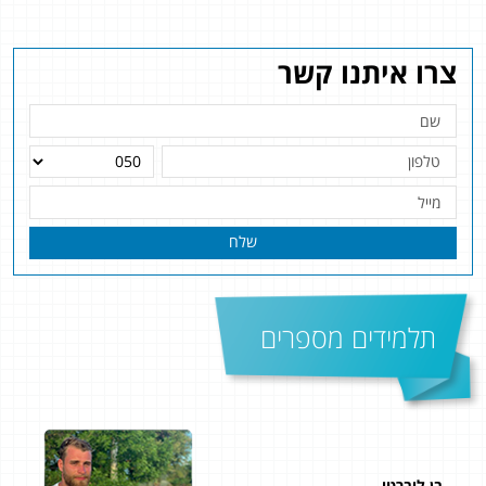
צרו איתנו קשר
שלח
תלמידים מספרים
בן ליברטי
דני