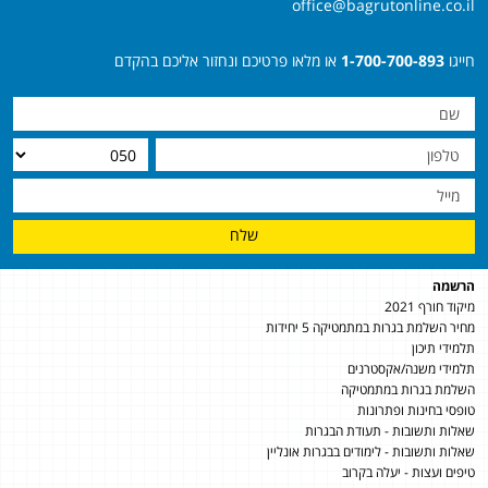
office@bagrutonline.co.il
חייגו
1-700-700-893
או מלאו פרטיכם ונחזור אליכם בהקדם
שלח
הרשמה
מיקוד חורף 2021
מחיר השלמת בגרות במתמטיקה 5 יחידות
תלמידי תיכון
תלמידי משנה/אקסטרנים
השלמת בגרות במתמטיקה
טופסי בחינות ופתרונות
שאלות ותשובות - תעודת הבגרות
שאלות ותשובות - לימודים בבגרות אונליין
טיפים ועצות - יעלה בקרוב