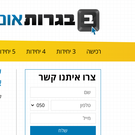
רכישה
3 יחידות
4 יחידות
5 יחידות
צרו איתנו קשר
א
להלן
שלח