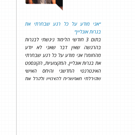
״
אני מודע על כל רגע שבחרתי את
המון
 להנדסה
בגרות אונליין
״
המלא
!
בתום 3 חודשי הלימוד ניגשתי לבגרות
השיע
בהרגשה שאין דבר שאני לא יודע
בזכו
מהחומר! אני מודע על כל רגע שבחרתי
שילו
את בגרות אונליין. המקצועיות, הקונספט
תודה!
האינטרנטי החדשני והיחס האישי
שקיבלתי מאפשרים להצטיין ולקבל את
הציון הרצוי ואף מעבר לו!