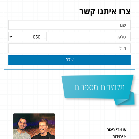
צרו איתנו קשר
שלח
תלמידים מספרים
עומרי נאור
דני
5 יחידות
4 יחידות