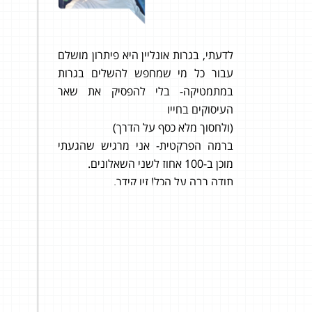
לדעתי, בגרות אונליין היא פיתרון מושלם
92 בשאלון 806 ו- 85 בשאלון 807
עבור כל מי שמחפש להשלים בגרות
היי, קי
במתמטיקה- בלי להפסיק את שאר
להגיד
העיסוקים בחייו
המתרגל
(ולחסוך מלא כסף על הדרך)
האחרונה
ברמה הפרקטית- אני מרגיש שהגעתי
מוכן ב-100 אחוז לשני השאלונים.
תודה רבה על הכל! זיו קידר.