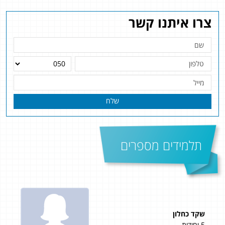
צרו איתנו קשר
שלח
תלמידים מספרים
שקד כחלון
דני
5 יחידות
5 יחידות